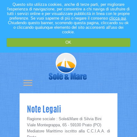
Questo sito utilizza cookies, anche di terze parti, per migliorare
l'esperienza di navigazione, per consentire a chi naviga di usufruire di
tutti i servizi online e per visualizzare pubblicità in linea con le proprie
preferenze. Se vuoi saperne di più o negare il consenso
clicca qui
.
Chiudendo questo banner, scorrendo questa pagina, cliccando su ok
o cliccando qualunque elemento del sito acconsenti all'uso dei
cookie.
OK
Note Legali
Ragione sociale : Sole&Mare di Silvia Bini
Viale Montegrappa, 65 - 59100 Prato (PO)
Mediatore Marittimo iscritto alla C.C.I.A.A. di