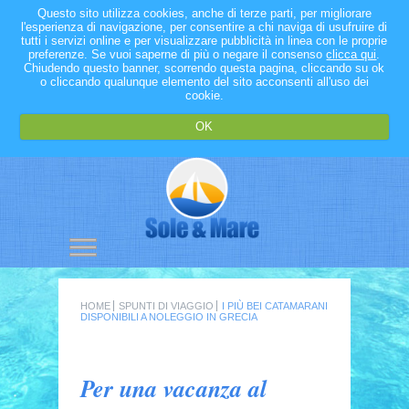
Questo sito utilizza cookies, anche di terze parti, per migliorare
l'esperienza di navigazione, per consentire a chi naviga di usufruire di
tutti i servizi online e per visualizzare pubblicità in linea con le proprie
preferenze. Se vuoi saperne di più o negare il consenso
clicca qui
.
Chiudendo questo banner, scorrendo questa pagina, cliccando su ok
o cliccando qualunque elemento del sito acconsenti all'uso dei
cookie.
OK
HOME
SPUNTI DI VIAGGIO
I PIÙ BEI CATAMARANI
DISPONIBILI A NOLEGGIO IN GRECIA
Per una vacanza al